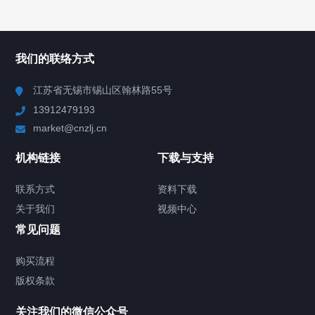
所有分类
NAV
我们的联络方式
Chiller高精度冷热循环器
江苏省无锡市锡山区翰林路55号
13912479193
Chiller高精度制冷循环器
market@cnzlj.cn
制冷加热动态控温系统
机构链接
下载与支持
TCU温度控制单元
联系方式
资料下载
关于我们
视频中心
Chiller温度|流量|压力控制系统
常见问题
Chiller气体控温系统
购买流程
版权条款
Chiller直冷控温机组
关注我们的微信公众号