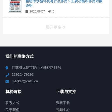
精密冷水循环机有什么作用？主要功能和作用对象
说明
2026/08/07
0
展开更多
所有分类
NAV
我们的联络方式
Chiller高精度冷热循环器
江苏省无锡市锡山区翰林路55号
13912479193
Chiller高精度制冷循环器
market@cnzlj.cn
制冷加热动态控温系统
机构链接
下载与支持
TCU温度控制单元
联系方式
资料下载
关于我们
视频中心