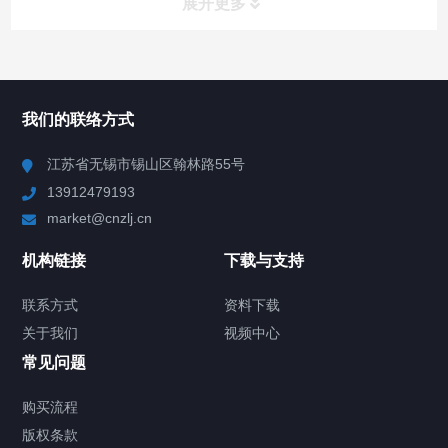
展开更多
所有分类
NAV
我们的联络方式
Chiller高精度冷热循环器
江苏省无锡市锡山区翰林路55号
13912479193
Chiller高精度制冷循环器
market@cnzlj.cn
制冷加热动态控温系统
机构链接
下载与支持
TCU温度控制单元
联系方式
资料下载
关于我们
视频中心
Chiller温度|流量|压力控制系统
常见问题
Chiller气体控温系统
购买流程
版权条款