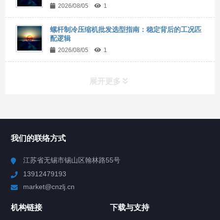
2026/08/05
1
螺杆制冷压缩机批发选型指南：稳定背后的工况匹
配逻辑
2026/08/05
1
展开更多
所有分类
NAV
我们的联络方式
Chiller高精度冷热循环器
江苏省无锡市锡山区翰林路55号
13912479193
Chiller高精度制冷循环器
market@cnzlj.cn
制冷加热动态控温系统
机构链接
下载与支持