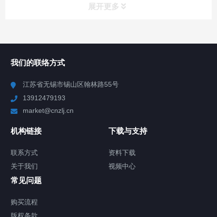
展开更多
所有分类
NAV
我们的联络方式
Chiller高精度冷热循环器
江苏省无锡市锡山区翰林路55号
13912479193
Chiller高精度制冷循环器
market@cnzlj.cn
制冷加热动态控温系统
机构链接
下载与支持
TCU温度控制单元
联系方式
资料下载
关于我们
视频中心
Chiller温度|流量|压力控制系统
常见问题
Chiller气体控温系统
购买流程
版权条款