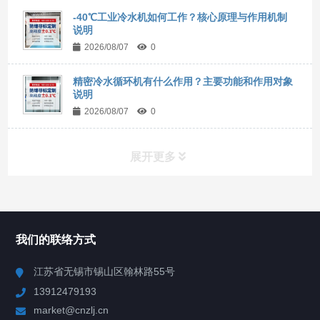
-40℃工业冷水机如何工作？核心原理与作用机制
说明
2026/08/07
0
精密冷水循环机有什么作用？主要功能和作用对象
说明
2026/08/07
0
展开更多
所有分类
NAV
我们的联络方式
Chiller高精度冷热循环器
江苏省无锡市锡山区翰林路55号
13912479193
Chiller高精度制冷循环器
market@cnzlj.cn