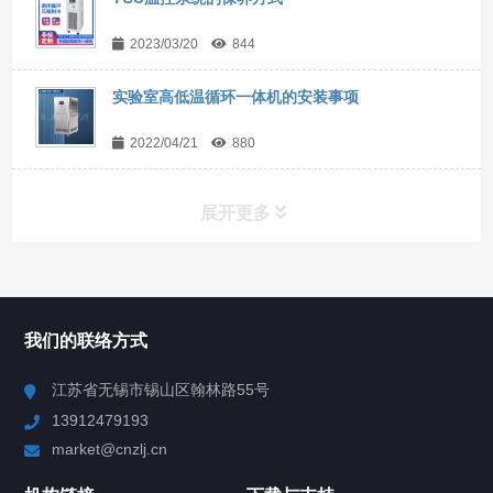
2023/03/20
844
实验室高低温循环一体机的安装事项
2022/04/21
880
展开更多
所有分类
NAV
我们的联络方式
Chiller高精度冷热循环器
江苏省无锡市锡山区翰林路55号
13912479193
Chiller高精度制冷循环器
market@cnzlj.cn
制冷加热动态控温系统