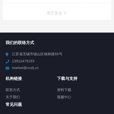
展开更多
所有分类
NAV
我们的联络方式
Chiller高精度冷热循环器
江苏省无锡市锡山区翰林路55号
13912479193
Chiller高精度制冷循环器
market@cnzlj.cn
制冷加热动态控温系统
机构链接
下载与支持
TCU温度控制单元
联系方式
资料下载
关于我们
视频中心
Chiller温度|流量|压力控制系统
常见问题
Chiller气体控温系统