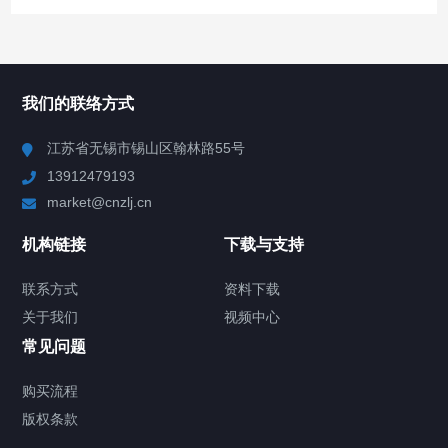
所有分类
NAV
我们的联络方式
Chiller高精度冷热循环器
江苏省无锡市锡山区翰林路55号
13912479193
Chiller高精度制冷循环器
market@cnzlj.cn
制冷加热动态控温系统
机构链接
下载与支持
TCU温度控制单元
联系方式
资料下载
关于我们
视频中心
Chiller温度|流量|压力控制系统
常见问题
Chiller气体控温系统
购买流程
版权条款
Chiller直冷控温机组