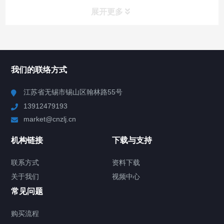
展开更多
所有分类
NAV
我们的联络方式
Chiller高精度冷热循环器
江苏省无锡市锡山区翰林路55号
13912479193
Chiller高精度制冷循环器
market@cnzlj.cn
制冷加热动态控温系统
机构链接
下载与支持
TCU温度控制单元
联系方式
资料下载
关于我们
视频中心
Chiller温度|流量|压力控制系统
常见问题
Chiller气体控温系统
购买流程