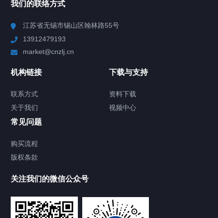
我们的联络方式
Chiller高精度冷热循环器
江苏省无锡市锡山区翰林路55号
13912479193
Chiller高精度制冷循环器
market@cnzlj.cn
制冷加热动态控温系统
机构链接
下载与支持
TCU温度控制单元
联系方式
资料下载
关于我们
视频中心
Chiller温度|流量|压力控制系统
常见问题
Chiller气体控温系统
购买流程
版权条款
Chiller直冷控温机组
关注我们的微信公众号
Heating Circulator加热循环器
Chamber试验箱