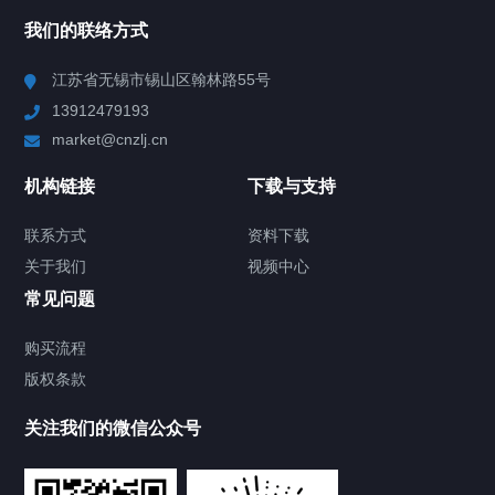
NAV
我们的联络方式
Chiller高精度冷热循环器
江苏省无锡市锡山区翰林路55号
13912479193
Chiller高精度制冷循环器
market@cnzlj.cn
制冷加热动态控温系统
机构链接
下载与支持
TCU温度控制单元
联系方式
资料下载
关于我们
视频中心
Chiller温度|流量|压力控制系统
常见问题
Chiller气体控温系统
购买流程
版权条款
Chiller直冷控温机组
关注我们的微信公众号
Heating Circulator加热循环器