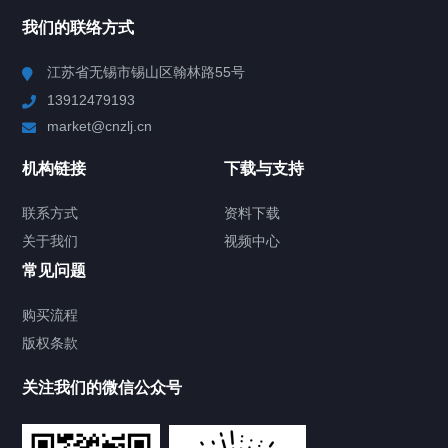
NAV
我们的联络方式
Chiller高精度冷热循环器
江苏省无锡市锡山区翰林路55号
13912479193
Chiller高精度制冷循环器
market@cnzlj.cn
制冷加热动态控温系统
机构链接
下载与支持
TCU温度控制单元
联系方式
资料下载
关于我们
视频中心
Chiller温度|流量|压力控制系统
常见问题
Chiller气体控温系统
购买流程
版权条款
Chiller直冷控温机组
关注我们的微信公众号
Heating Circulator加热循环器