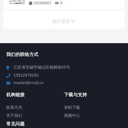
2026/08/07
0
展开更多
所有分类
NAV
我们的联络方式
Chiller高精度冷热循环器
江苏省无锡市锡山区翰林路55号
13912479193
Chiller高精度制冷循环器
market@cnzlj.cn
制冷加热动态控温系统
机构链接
下载与支持
TCU温度控制单元
联系方式
资料下载
关于我们
视频中心
Chiller温度|流量|压力控制系统
常见问题