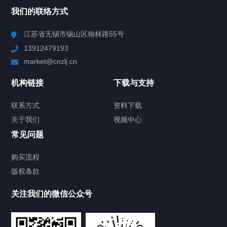
我们的联络方式
Chiller高精度冷热循环器
江苏省无锡市锡山区翰林路55号
13912479193
Chiller高精度制冷循环器
market@cnzlj.cn
制冷加热动态控温系统
机构链接
下载与支持
TCU温度控制单元
联系方式
资料下载
关于我们
视频中心
Chiller温度|流量|压力控制系统
常见问题
Chiller气体控温系统
购买流程
版权条款
Chiller直冷控温机组
关注我们的微信公众号
Heating Circulator加热循环器