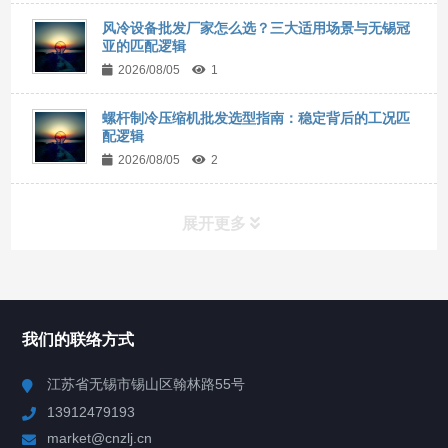
风冷设备批发厂家怎么选？三大适用场景与无锡冠
亚的匹配逻辑
2026/08/05
1
螺杆制冷压缩机批发选型指南：稳定背后的工况匹
配逻辑
2026/08/05
2
展开更多
所有分类
NAV
我们的联络方式
Chiller高精度冷热循环器
江苏省无锡市锡山区翰林路55号
13912479193
Chiller高精度制冷循环器
market@cnzlj.cn