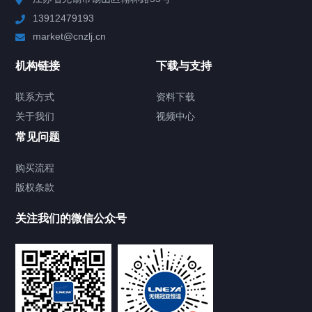
13912479193
Chiller高精度制冷循环器
market@cnzlj.cn
制冷加热动态控温系统
机构链接
下载与支持
TCU温度控制单元
联系方式
资料下载
关于我们
视频中心
Chiller温度|流量|压力控制系统
常见问题
Chiller气体控温系统
购买流程
版权条款
Chiller直冷控温机组
关注我们的微信公众号
Heating Circulator加热循环器
Chamber试验箱
FREEZER低温箱