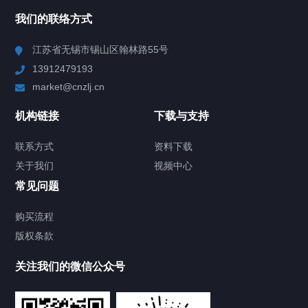
NAV
我们的联络方式
Chiller高精度冷热循环器
江苏省无锡市锡山区翰林路55号
13912479193
Chiller高精度制冷循环器
market@cnzlj.cn
制冷加热动态控温系统
机构链接
下载与支持
TCU温度控制单元
联系方式
资料下载
关于我们
视频中心
Chiller温度|流量|压力控制系统
常见问题
Chiller气体控温系统
购买流程
版权条款
Chiller直冷控温机组
关注我们的微信公众号
Heating Circulator加热循环器