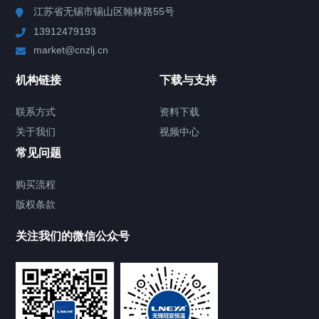
江苏省无锡市锡山区翰林路55号
13912479193
Chiller高精度制冷循环器
market@cnzlj.cn
制冷加热动态控温系统
机构链接
下载与支持
TCU温度控制单元
联系方式
资料下载
关于我们
视频中心
Chiller温度|流量|压力控制系统
常见问题
Chiller气体控温系统
购买流程
版权条款
Chiller直冷控温机组
关注我们的微信公众号
Heating Circulator加热循环器
Chamber试验箱