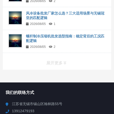
2026/08/05
2
风冷设备批发厂家怎么选？三大适用场景与无锡冠
亚的匹配逻辑
2026/08/05
1
螺杆制冷压缩机批发选型指南：稳定背后的工况匹
配逻辑
2026/08/05
2
展开更多
所有分类
NAV
我们的联络方式
Chiller高精度冷热循环器
江苏省无锡市锡山区翰林路55号
13912479193
Chiller高精度制冷循环器