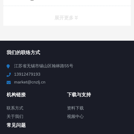
展开更多
所有分类
NAV
我们的联络方式
Chiller高精度冷热循环器
江苏省无锡市锡山区翰林路55号
13912479193
Chiller高精度制冷循环器
market@cnzlj.cn
制冷加热动态控温系统
机构链接
下载与支持
TCU温度控制单元
联系方式
资料下载
关于我们
视频中心
Chiller温度|流量|压力控制系统
常见问题