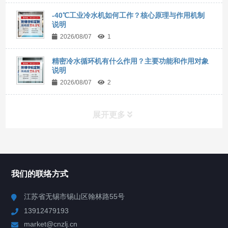
-40℃工业冷水机如何工作？核心原理与作用机制
说明
2026/08/07
1
精密冷水循环机有什么作用？主要功能和作用对象
说明
2026/08/07
2
展开更多
所有分类
NAV
我们的联络方式
Chiller高精度冷热循环器
江苏省无锡市锡山区翰林路55号
13912479193
Chiller高精度制冷循环器
market@cnzlj.cn