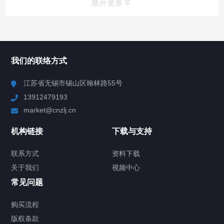
展开更多
所有分类
NAV
我们的联络方式
Chiller高精度冷热循环器
江苏省无锡市锡山区翰林路55号
13912479193
Chiller高精度制冷循环器
market@cnzlj.cn
制冷加热动态控温系统
机构链接
下载与支持
TCU温度控制单元
联系方式
资料下载
关于我们
视频中心
Chiller温度|流量|压力控制系统
常见问题
Chiller气体控温系统
购买流程
版权条款