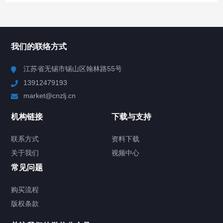
所有分类
NAV
我们的联络方式
Chiller高精度冷热循环器
江苏省无锡市锡山区翰林路55号
13912479193
Chiller高精度制冷循环器
market@cnzlj.cn
制冷加热动态控温系统
机构链接
下载与支持
TCU温度控制单元
联系方式
资料下载
关于我们
视频中心
Chiller温度|流量|压力控制系统
常见问题
Chiller气体控温系统
购买流程
版权条款
Chiller直冷控温机组