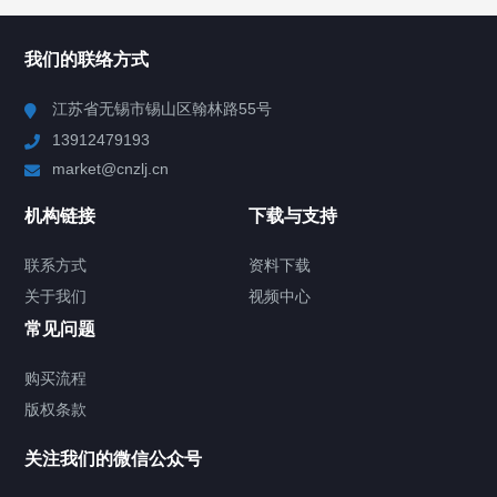
所有分类
NAV
我们的联络方式
Chiller高精度冷热循环器
江苏省无锡市锡山区翰林路55号
13912479193
Chiller高精度制冷循环器
market@cnzlj.cn
制冷加热动态控温系统
机构链接
下载与支持
TCU温度控制单元
联系方式
资料下载
关于我们
视频中心
Chiller温度|流量|压力控制系统
常见问题
Chiller气体控温系统
购买流程
版权条款
Chiller直冷控温机组
关注我们的微信公众号
Heating Circulator加热循环器