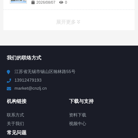
2026/08/07
0
展开更多
所有分类
NAV
我们的联络方式
Chiller高精度冷热循环器
江苏省无锡市锡山区翰林路55号
13912479193
Chiller高精度制冷循环器
market@cnzlj.cn
制冷加热动态控温系统
机构链接
下载与支持
TCU温度控制单元
联系方式
资料下载
关于我们
视频中心
Chiller温度|流量|压力控制系统
常见问题