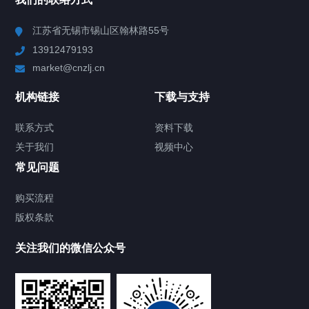
Chiller高精度冷热循环器
江苏省无锡市锡山区翰林路55号
13912479193
Chiller高精度制冷循环器
market@cnzlj.cn
制冷加热动态控温系统
机构链接
下载与支持
TCU温度控制单元
联系方式
资料下载
关于我们
视频中心
Chiller温度|流量|压力控制系统
常见问题
Chiller气体控温系统
购买流程
版权条款
Chiller直冷控温机组
关注我们的微信公众号
Heating Circulator加热循环器
Chamber试验箱