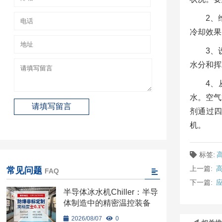
2、
冷却效果
3、
水分和挥
4、
水。空气
剂通过
机。
标签:
上一篇:
常见问题
FAQ
下一篇:
半导体冰水机Chiller：半导
体制造中的精密温控装备
2026/08/07
0